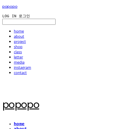
popopo
LOG IN
로그인
home
about
project
shop
class
letter
media
instagram
contact
popopo
home