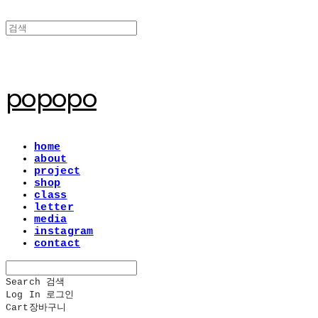
popopo
home
about
project
shop
class
letter
media
instagram
contact
Search
검색
Log In
로그인
Cart
장바구니