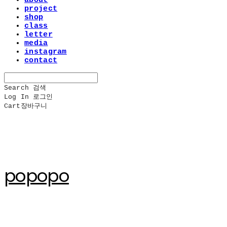
about
project
shop
class
letter
media
instagram
contact
Search
검색
Log In
로그인
Cart
장바구니
popopo